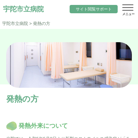
宇陀市立病院
サイト閲覧サポート
宇陀市立病院
>
発熱の方
サイト内検索
当院について
文字サイズ
院長のご挨拶
診療科目一覧
標準
小さく
大きく
色変更
基本理念と行動指針
内科
標準
黒
地域医療
当院の期待職員像
発熱の方
総合診療科（院内標ぼう）
「ウェルネスシティ宇陀市」構想
求人
当院の特徴
脳神経内科
地域包括ケアシステム
アクセス
施設概要
小児科
発熱外来について
宇陀市立病院の役割
サイトマップ