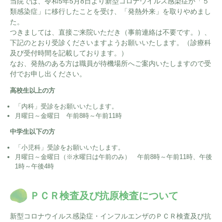
外科
当院では、令和5年5月8日より新型コロナウイルス感染症が「５
宇陀けあネット
類感染症」に移行したことを受け、「発熱外来」を取りやめまし
お問い合わせ
た。
産婦人科
移動診療車（うだモバイルクリニック
つきましては、直接ご来院いただき（事前連絡は不要です。）、
UMC）
下記のとおり受診くださいますようお願いいたします。（診療科
整形外科
及び受付時間を記載しております。）
地域連携課のご案内
なお、発熱のある方は職員が待機場所へご案内いたしますので受
耳鼻咽喉科
付でお申し出ください。
皮膚科
高校生以上の方
「内科」受診をお願いいたします。
泌尿器科
月曜日～金曜日 午前8時～午前11時
眼科
中学生以下の方
「小児科」受診をお願いいたします。
麻酔科
月曜日～金曜日（※水曜日は午前のみ） 午前8時～午前11時、午後
1時～午後4時
ＰＣＲ検査及び抗原検査について
新型コロナウイルス感染症・インフルエンザのＰＣＲ検査及び抗