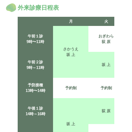
外来診療日程表
月
火
午前
１診
おぎわら
9時〜
11時
荻 原
シ
さかうえ
坂 上
午前
２診
坂 上
9時～
11時
予防接種
予約制
予約制
第
13時〜
14時
午後
１診
荻 原
14時～
16時
乳
坂 上