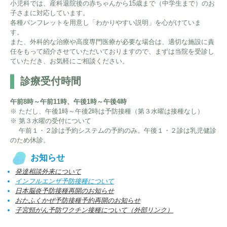
外科
宇陀けあネット
小児科では、産科退院後の赤ちゃんから15歳まで（中学生まで）のお
お問い合わせ
子さまに対応しています。
産婦人科
各種パンフレットを用意し「わかりやすい説明」を心がけていま
移動診療車（うだモバイルクリニック
す。
UMC）
また、外科的な治療や高度専門医療が必要な場合は、適切な施設に責
整形外科
任をもって紹介させていただいておりますので、まずは当院を受診し
地域連携課のご案内
ていただき、お気軽にご相談ください。
耳鼻咽喉科
診療受付時間
皮膚科
午前8時～午前11時、午後1時～午後4時
泌尿器科
※ ただし、午後1時～午後2時は予防接種（第３水曜は接種なし）
※ 第３水曜の受付について
午前１・２診は予約システムの予約のみ。午後１・２診は乳児健診
眼科
のため休診。
麻酔科
お知らせ
発達相談外来について
インフルエンザ予防接種について
日本脳炎予防接種再開のお知らせ
おたふくかぜ予防接種予約再開のお知らせ
子宮頸がん予防ワクチン接種について（外部リンク）