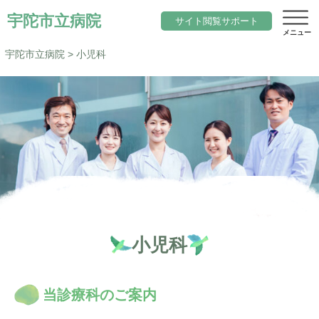
宇陀市立病院
サイト閲覧サポート
宇陀市立病院
>
小児科
サイト内検索
当院について
文字サイズ
院長のご挨拶
診療科目一覧
標準
小さく
大きく
色変更
基本理念と行動指針
内科
標準
黒
地域医療
当院の期待職員像
総合診療科（院内標ぼう）
「ウェルネスシティ宇陀市」構想
求人
小児科
当院の特徴
脳神経内科
地域包括ケアシステム
アクセス
施設概要
小児科
宇陀市立病院の役割
当診療科のご案内
サイトマップ