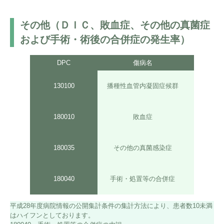
その他（ＤＩＣ、敗血症、その他の真菌症
および手術・術後の合併症の発生率）
DPC
傷病名
入院
同
130100
播種性血管内凝固症候群
異
同
180010
敗血症
異
同
180035
その他の真菌感染症
異
同
180040
手術・処置等の合併症
異
平成28年度病院情報の公開集計条件の集計方法により、患者数10未満
はハイフンとしております。