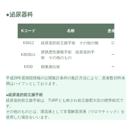
●泌尿器科
平
Kコード
名称
患者数
K8412
経尿道的前立腺手術 その他の物
17
膀胱悪性腫瘍手術 経尿道的手
K8036ロ
ー
術 その他のもの
K830
精巣摘出術
ー
平成28年度病院情報の公開集計条件の集計方法により、患者数10件未
満はハイフンとしております。
●経尿道的前立腺手術
経尿道的前立腺手術は、TURPとも称され前立腺肥大症の標準術式で
す。
その他のものとは、灌流液として非電解質溶液（ウロマチィック）を
使用した場合をいいます。