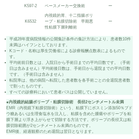
K597-2
ペースメーカー交換術
ー
ー
内視鏡的胃、十二指腸ポリ
K6532
ープ・粘膜切除術 早期悪
ー
ー
性粘膜下層剥離術
平成28年度病院情報の公開集計条件の集計方法により、患者数10件
未満はハイフンとしております。
Kコード・名称は厚生労働省による診療報酬点数表によるもので
す。
平均術前日数とは、入院日から手術日までの平均日数です。（手術
日は含みません）平均術後日数は、手術日から退院までの平均日数
です。（手術日は含みません）
転院率は、他の病院へ転院した患者数を各手術ごとの全退院患者数
で割ったものです。
すべての診療科において患者パスは公開していません。
●内視鏡的結腸ポリープ・粘膜切除術 長径2センチメートル未満
EMR（内視鏡下粘膜切除術）という、粘膜下にボスミン添加50％ブド
ウ糖あるいは生理食塩水を注入し、粘膜を含めた腫瘍やポリープを粘
膜下層より浮き上がらせて切除する方法です。ポリープの長径又は粘
膜切除範囲が2センチメートル未満のものです。
EMR後、経過観察のため退院は翌日となります。