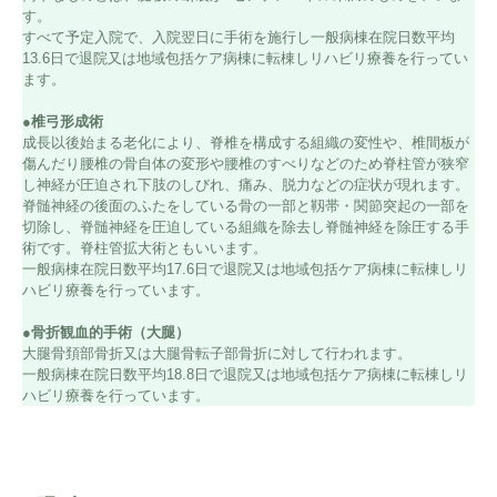
す。
すべて予定入院で、入院翌日に手術を施行し一般病棟在院日数平均
13.6日で退院又は地域包括ケア病棟に転棟しリハビリ療養を行ってい
ます。
●椎弓形成術
成長以後始まる老化により、脊椎を構成する組織の変性や、椎間板が
傷んだり腰椎の骨自体の変形や腰椎のすべりなどのため脊柱管が狭窄
し神経が圧迫され下肢のしびれ、痛み、脱力などの症状が現れます。
脊髄神経の後面のふたをしている骨の一部と靱帯・関節突起の一部を
切除し、脊髄神経を圧迫している組織を除去し脊髄神経を除圧する手
術です。脊柱管拡大術ともいいます。
一般病棟在院日数平均17.6日で退院又は地域包括ケア病棟に転棟しリ
ハビリ療養を行っています。
●骨折観血的手術（大腿）
大腿骨頚部骨折又は大腿骨転子部骨折に対して行われます。
一般病棟在院日数平均18.8日で退院又は地域包括ケア病棟に転棟しリ
ハビリ療養を行っています。