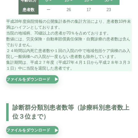
外科
年齢区分
0〜
10〜
20〜
30〜
40〜
宇陀けあネット
お問い合わせ
患者数
ー
26
17
23
56
産婦人科
移動診療車（うだモバイルクリニック
平成28年度病院情報の公開集計条件の集計方法により、患者数10件未
UMC）
整形外科
満はハイフンとしております。
当院の地域柄、70歳以上の患者が70％を占めております。
地域連携課のご案内
数値には、労災保険・自動車賠償責任保険・自費診療の患者数は含ん
耳鼻咽喉科
でおりません。
２４時間以内死亡患者数や１回の入院の中で地域包括ケア病棟のみ入
皮膚科
院し一般病棟への入院が一度もない患者数も除外しています。
集計期間は、平成２７年度（平成27年４月１日から平成２８年３月３
泌尿器科
１日）中に当院を退院した患者です。
ファイルをダウンロード
眼科
麻酔科
診断群分類別患者数等（診療科別患者数上
位３位まで）
ファイルをダウンロード