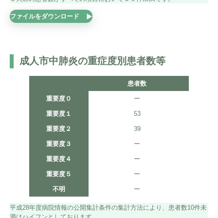
ファイルをダウンロード
成人市中肺炎の重症度別患者数等
患者数
重要度０
ー
重要度１
53
重要度２
39
重要度３
ー
重要度４
ー
重要度５
ー
不明
ー
平成28年度病院情報の公開集計条件の集計方法により、患者数10件未
満はハイフンとしております。