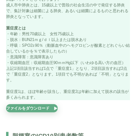
成人市中肺炎とは、15歳以上で普段の社会生活の中で発症する肺炎
で、集計対象は細菌による肺炎、あるいは細菌によるものと思われる
肺炎となっています。
重症度とは
・年齢：男性70歳以上 女性75歳以上
・脱水：BUN21ｍｇ/ｄｌ以上または脱水あり
・呼吸：SPO2≧90％（動脈血中のヘモグロビンが酸素とどれぐらい結
合しているかを％で表示したもの）
・意識障害：意識障害あり
・収縮期血圧：収縮期血圧90ｍｍHg以下（いわゆる高い方の血圧）
上記1項目該当すれば1点で「重症度1」となり、2項目該当すれば2点
で「重症度2」となります。1項目でも不明があれば「不明」となりま
す。
重症度1は、ほぼ年齢が該当し、重症度2は年齢に加えて脱水の該当が
多くみられます。
ファイルをダウンロード