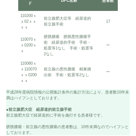
DPC名称
患者数
在院日
ド
（自院
110200ｘ
前立腺肥大症等 経尿道的
ｘ02ｘｘ
17
12.0
前立腺手術
ｘｘ
膀胱腫瘍 膀胱悪性腫瘍手
110070ｘ
術 経尿道的手術 手術・
ｘ0200ｘ
ー
ー
処置等1なし 手術・処置等
ｘ
2なし
110080ｘ
ｘ110070
前立腺の悪性腫瘍 精巣摘
ー
ー
ｘｘ0200
出術 手術・処置等2なし
ｘｘ
平成28年度病院情報の公開集計条件の集計方法により、患者数10件未
満はハイフンとしております。
●前立腺肥大症 経尿道的前立腺手術
前立腺肥大症で経尿道的に手術を施行する患者様です。
膀胱腫瘍・前立腺の悪性腫瘍の患者数は、10件未満なのでハイフンと
しております。