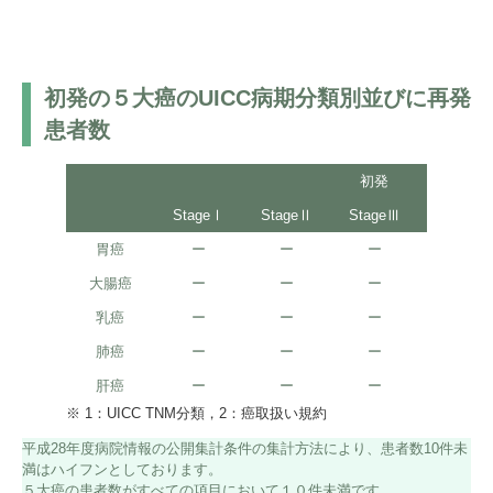
初発の５大癌のUICC病期分類別並びに再発
患者数
初発
StageⅠ
StageⅡ
StageⅢ
StageⅣ
胃癌
ー
ー
ー
ー
大腸癌
ー
ー
ー
ー
乳癌
ー
ー
ー
ー
肺癌
ー
ー
ー
ー
肝癌
ー
ー
ー
ー
※ 1：UICC TNM分類，2：癌取扱い規約
平成28年度病院情報の公開集計条件の集計方法により、患者数10件未
満はハイフンとしております。
５大癌の患者数がすべての項目において１０件未満です。