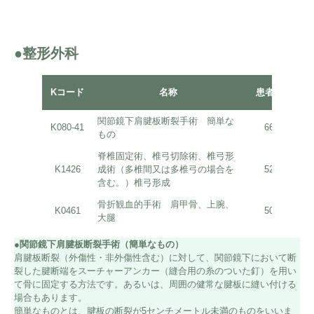
●整形外科
平
Kコード
名称
患者数
関節鏡下肩腱板断裂手術 簡単な
K080-41
66
もの
脊椎固定術、椎弓切除術、椎弓形
K1426
成術（多椎間又は多椎弓の場合を
52
含む。）椎弓形成
骨折観血的手術 肩甲骨、上腕、
K0461
50
大腿
●関節鏡下肩腱板断裂手術（簡単なもの）
肩腱板断裂（外傷性・非外傷性含む）に対して、関節鏡下において断
裂した腱断端をスーチャーアンカー（縫合用の糸のついた釘）を用い
て骨に固定する方法です。あるいは、周囲の健常な腱板に縫い付ける
場合もあります。
簡単なものとは、腱板の断裂が5センチメートル未満のものをいいま