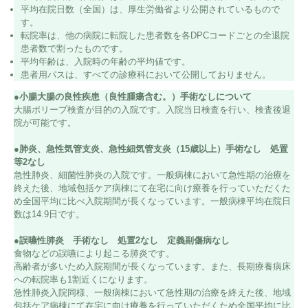
平均在院日数（全国）は、厚生労働省より公開されているもので
す。
転院率は、他の病院に転院した患者数を各DPCコードごとの全退院
患者数で割ったものです。
平均年齢は、入院時の年齢の平均値です。
患者用パスは、すべての診療科において公開しておりません。
●小腸大腸の良性疾患（良性腫瘍含む。）手術なしについて
大腸ポリープ検査が目的の入院です。入院当日検査を行い、検査後退
院が可能です。
●肺炎、急性気管支炎、急性細気管支炎（15歳以上）手術なし 処置
等2なし
急性肺炎、細菌性肺炎の入院です。一般病棟において急性期の治療を
終えた後、地域包括ケア病棟にて在宅に向け療養を行っていただくた
め全国平均に比べ入院期間が長くなっています。一般病棟平均在院日
数は14.9日です。
●誤嚥性肺炎 手術なし 処置2なし 定義副傷病なし
食物などの誤嚥により起こる肺炎です。
高齢者が多いため入院期間が長くなっています。また、長期療養病床
への転院率も1割近くになります。
急性肺炎入院同様、一般病棟において急性期の治療を終えた後、地域
包括ケア病棟にて在宅に向け療養を行っていただくため全国平均に比