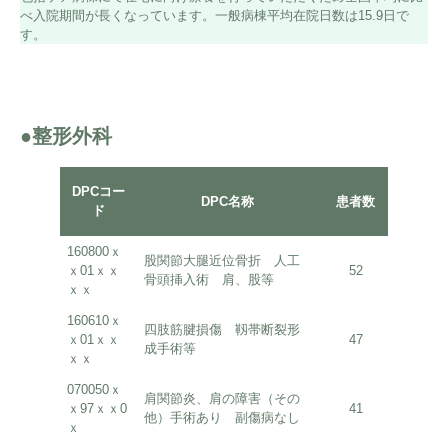
べ入院期間が長くなっています。一般病棟平均在院日数は15.9日で
す。
●整形外科
平均
DPCコー
DPC名称
患者数
在院日
ド
（自院
160800ｘ
股関節大腿近位骨折 人工
ｘ01ｘｘ
52
47.2
骨頭挿入術 肩、股等
ｘｘ
160610ｘ
四肢筋腱損傷 靱帯断裂形
ｘ01ｘｘ
47
54.9
成手術等
ｘｘ
070050ｘ
肩関節炎、肩の障害（その
ｘ97ｘｘ0
41
52.4
他）手術あり 副傷病なし
ｘ