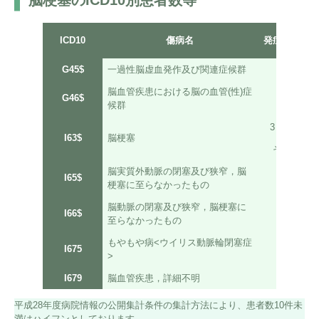
脳梗塞のICD10別患者数等
ICD10
傷病名
発症日から
G45$
一過性脳虚血発作及び関連症候群
ー
脳血管疾患における脳の血管(性)症
G46$
ー
候群
3日以内
I63$
脳梗塞
その他
脳実質外動脈の閉塞及び狭窄，脳
I65$
ー
梗塞に至らなかったもの
脳動脈の閉塞及び狭窄，脳梗塞に
I66$
ー
至らなかったもの
もやもや病<ウイリス動脈輪閉塞症
I675
ー
>
I679
脳血管疾患，詳細不明
ー
平成28年度病院情報の公開集計条件の集計方法により、患者数10件未
満はハイフンとしております。