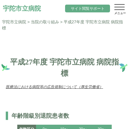
宇陀市立病院
サイト閲覧サポート
宇陀市立病院
>
当院の取り組み
>
平成27年度 宇陀市立病院 病院指
標
サイト内検索
当院について
文字サイズ
平成27年度 宇陀市立病院 病院指
院長のご挨拶
診療科目一覧
標準
小さく
大きく
標
色変更
基本理念と行動指針
内科
標準
黒
地域医療
医療法における病院等の広告規制について（厚生労働省）
当院の期待職員像
総合診療科（院内標ぼう）
「ウェルネスシティ宇陀市」構想
求人
当院の特徴
脳神経内科
地域包括ケアシステム
アクセス
年齢階級別退院患者数
施設概要
小児科
宇陀市立病院の役割
サイトマップ