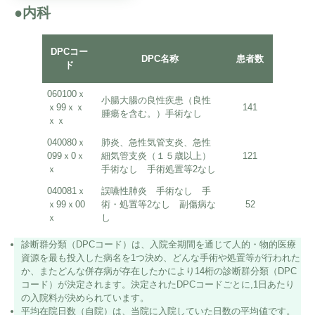
●内科
平均
DPCコー
DPC名称
患者数
在院日
ド
（自院
060100ｘ
小腸大腸の良性疾患（良性
ｘ99ｘｘ
141
1.01
腫瘍を含む。）手術なし
ｘｘ
040080ｘ
肺炎、急性気管支炎、急性
099ｘ0ｘ
細気管支炎（１５歳以上）
121
26.3
ｘ
手術なし 手術処置等2なし
040081ｘ
誤嚥性肺炎 手術なし 手
ｘ99ｘ00
術・処置等2なし 副傷病な
52
29.9
ｘ
し
診断群分類（DPCコード）は、入院全期間を通じて人的・物的医療
資源を最も投入した病名を1つ決め、どんな手術や処置等が行われた
か、またどんな併存病が存在したかにより14桁の診断群分類（DPC
コード）が決定されます。決定されたDPCコードごとに,1日あたり
の入院料が決められています。
平均在院日数（自院）は、当院に入院していた日数の平均値です。