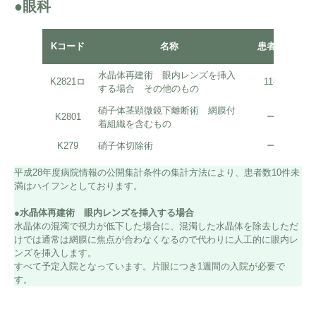
●眼科
平
Kコード
名称
患者数
水晶体再建術 眼内レンズを挿入
K2821ロ
118
する場合 その他のもの
硝子体茎顕微鏡下離断術 網膜付
K2801
ー
着組織を含むもの
K279
硝子体切除術
ー
平成28年度病院情報の公開集計条件の集計方法により、患者数10件未
満はハイフンとしております。
●水晶体再建術 眼内レンズを挿入する場合
水晶体の混濁で視力が低下した場合に、混濁した水晶体を除去しただ
けでは通常は網膜に焦点が合わなくなるので代わりに人工的に眼内レ
ンズを挿入します。
すべて予定入院となっています。片眼につき1週間の入院が必要で
す。