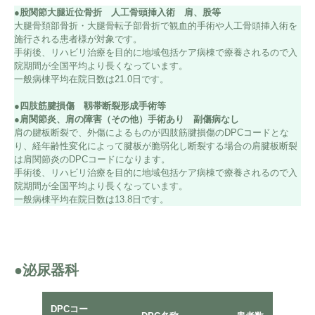
●股関節大腿近位骨折 人工骨頭挿入術 肩、股等
大腿骨頚部骨折・大腿骨転子部骨折で観血的手術や人工骨頭挿入術を
施行される患者様が対象です。
手術後、リハビリ治療を目的に地域包括ケア病棟で療養されるので入
院期間が全国平均より長くなっています。
一般病棟平均在院日数は21.0日です。
●四肢筋腱損傷 靱帯断裂形成手術等
●肩関節炎、肩の障害（その他）手術あり 副傷病なし
肩の腱板断裂で、外傷によるものが四肢筋腱損傷のDPCコードとな
り、経年齢性変化によって腱板が脆弱化し断裂する場合の肩腱板断裂
は肩関節炎のDPCコードになります。
手術後、リハビリ治療を目的に地域包括ケア病棟で療養されるので入
院期間が全国平均より長くなっています。
一般病棟平均在院日数は13.8日です。
●泌尿器科
平均
DPCコー