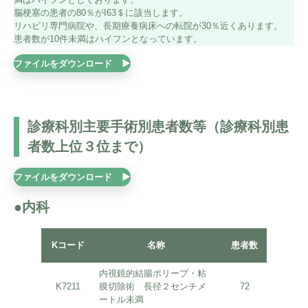
脳梗塞の患者の80％がI63＄に該当します。
リハビリ専門病院や、長期療養病床への転院が30％近くあります。
患者数が10件未満はハイフンとなっています。
ファイルをダウンロード
診療科別主要手術別患者数等（診療科別患
者数上位３位まで）
ファイルをダウンロード
●内科
平均術
Kコード
名称
患者数
日数
内視鏡的結腸ポリープ・粘
K7211
膜切除術 長径２センチメ
72
0.31
ートル未満