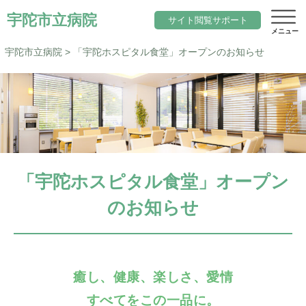
宇陀市立病院
サイト閲覧サポート
宇陀市立病院
>
「宇陀ホスピタル食堂」オープンのお知らせ
サイト内検索
当院について
文字サイズ
院長のご挨拶
診療科目一覧
標準
小さく
大きく
色変更
「宇陀ホスピタル食堂」オープン
基本理念と行動指針
内科
標準
黒
地域医療
のお知らせ
当院の期待職員像
総合診療科（院内標ぼう）
「ウェルネスシティ宇陀市」構想
求人
当院の特徴
脳神経内科
地域包括ケアシステム
アクセス
施設概要
癒し、健康、楽しさ、愛情
小児科
宇陀市立病院の役割
サイトマップ
すべてをこの一品に。