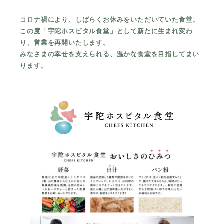
外科
宇陀けあネット
お問い合わせ
コロナ禍により、しばらくお休みをいただいていた食堂。
産婦人科
移動診療車（うだモバイルクリニック
この度「宇陀ホスピタル食堂」として新たに生まれ変わ
UMC）
り、営業を再開いたします。
整形外科
みなさまの幸せを支えられる、温かな食堂を目指してまい
地域連携課のご案内
耳鼻咽喉科
ります。
皮膚科
泌尿器科
眼科
麻酔科