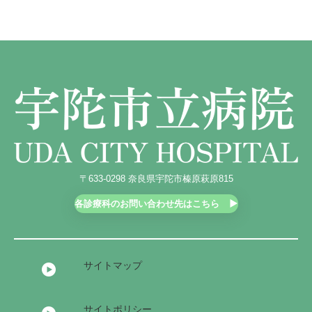
外科
宇陀けあネット
お問い合わせ
産婦人科
移動診療車（うだモバイルクリニック
UMC）
整形外科
地域連携課のご案内
耳鼻咽喉科
皮膚科
泌尿器科
〒633-0298 奈良県宇陀市榛原萩原815
眼科
各診療科のお問い合わせ先はこちら
麻酔科
サイトマップ
サイトポリシー