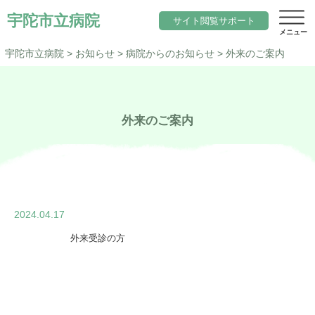
宇陀市立病院
サイト閲覧サポート
宇陀市立病院
>
お知らせ
>
病院からのお知らせ
>
外来のご案内
サイト内検索
外来のご案内
当院について
文字サイズ
院長のご挨拶
診療科目一覧
標準
小さく
大きく
色変更
基本理念と行動指針
内科
標準
黒
地域医療
2024.04.17
当院の期待職員像
総合診療科（院内標ぼう）
「ウェルネスシティ宇陀市」構想
求人
外来受診の方
当院の特徴
脳神経内科
地域包括ケアシステム
アクセス
施設概要
小児科
宇陀市立病院の役割
サイトマップ