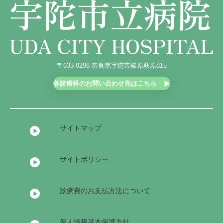
外科
宇陀けあネット
お問い合わせ
産婦人科
移動診療車（うだモバイルクリニック
UMC）
整形外科
地域連携課のご案内
耳鼻咽喉科
〒633-0298 奈良県宇陀市榛原萩原815
各診療科のお問い合わせ先はこちら
皮膚科
泌尿器科
サイトマップ
眼科
麻酔科
サイトポリシー
診療費のお支払方法について
個人情報基本保護方針