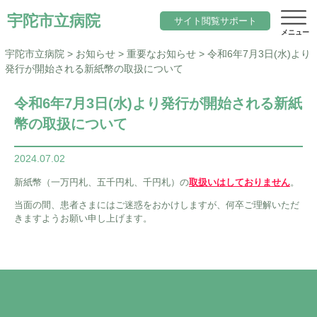
宇陀市立病院
サイト閲覧サポート
宇陀市立病院
>
お知らせ
>
重要なお知らせ
>
令和6年7月3日(水)より
発行が開始される新紙幣の取扱について
サイト内検索
令和6年7月3日(水)より発行が開始される新紙
幣の取扱について
当院について
文字サイズ
院長のご挨拶
2024.07.02
診療科目一覧
標準
小さく
大きく
色変更
新紙幣（一万円札、五千円札、千円札）の
取扱いはしておりません
。
基本理念と行動指針
内科
標準
黒
地域医療
当面の間、患者さまにはご迷惑をおかけしますが、何卒ご理解いただ
きますようお願い申し上げます。
当院の期待職員像
総合診療科（院内標ぼう）
「ウェルネスシティ宇陀市」構想
求人
当院の特徴
脳神経内科
地域包括ケアシステム
アクセス
施設概要
小児科
宇陀市立病院の役割
サイトマップ