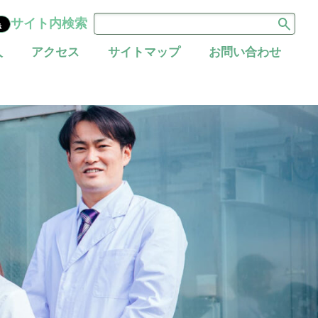
サイト内検索
黒
人
アクセス
サイトマップ
お問い合わせ
当院の期待職員像
脳神経内科
宇陀市立病院の役割
地域連携課のご案内
産婦人科
皮膚科
麻酔科