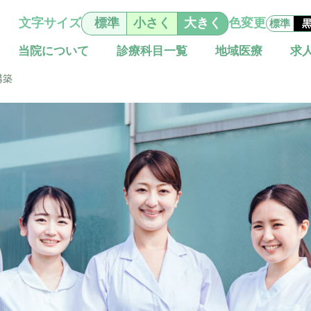
文字サイズ
標準
小さく
大きく
色変更
標準
当院について
診療科目一覧
地域医療
求
構築
基本理念と行動指針
総合診療科（院内標ぼう）
地域包括ケアシステム
施設概要
移動診療車（うだモバイルクリニック UMC）
外科
耳鼻咽喉科
眼科