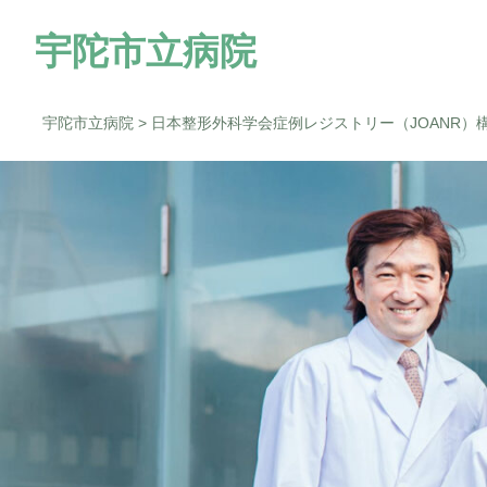
宇陀市立病院
宇陀市立病院
>
日本整形外科学会症例レジストリー（JOANR）
院長のご挨拶
内科
「ウェルネスシティ宇陀市」構想
当院の特徴
小児科
宇陀けあネット
整形外科
泌尿器科