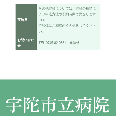
外科
宇陀けあネット
お問い合わせ
その他健診については、健診の種類に
産婦人科
移動診療車（うだモバイルクリニック
より申込方法や予約時間で異なります
UMC）
実施日
ので、
整形外科
健診係にご相談のうえ受診してくださ
地域連携課のご案内
い。
耳鼻咽喉科
お問い合わ
TEL 0745-82-0381 健診係
皮膚科
せ
泌尿器科
眼科
麻酔科