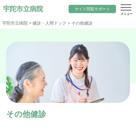
宇陀市立病院
サイト閲覧サポート
宇陀市立病院
>
健診・人間ドック
>
その他健診
サイト内検索
当院について
文字サイズ
院長のご挨拶
診療科目一覧
標準
小さく
大きく
色変更
基本理念と行動指針
内科
標準
黒
地域医療
当院の期待職員像
総合診療科（院内標ぼう）
「ウェルネスシティ宇陀市」構想
求人
当院の特徴
脳神経内科
地域包括ケアシステム
その他健診
アクセス
施設概要
小児科
宇陀市立病院の役割
サイトマップ