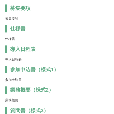
外科
宇陀けあネット
お問い合わせ
募集要項
産婦人科
移動診療車（うだモバイルクリニック
募集要項
UMC）
整形外科
仕様書
地域連携課のご案内
耳鼻咽喉科
仕様書
皮膚科
導入日程表
泌尿器科
導入日程表
眼科
参加申込書（様式1）
麻酔科
参加申込書
業務概要（様式2）
業務概要
質問書（様式3）