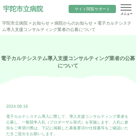
宇陀市立病院
サイト閲覧サポート
宇陀市立病院
>
お知らせ
>
病院からのお知らせ
>
電子カルテシステ
ム導入支援コンサルティング業者の公募について
サイト内検索
当院について
電子カルテシステム導入支援コンサルティング業者の公募
文字サイズ
について
院長のご挨拶
診療科目一覧
標準
小さく
大きく
色変更
基本理念と行動指針
内科
標準
黒
地域医療
当院の期待職員像
総合診療科（院内標ぼう）
「ウェルネスシティ宇陀市」構想
求人
2024.08.16
当院の特徴
脳神経内科
地域包括ケアシステム
アクセス
電子カルテシステム導入に際して、導入支援コンサルティング業者を
施設概要
公募し、一般競争入札（プロポーザル形式）を実施します。入札に参
小児科
宇陀市立病院の役割
加をご希望の際は、下記に掲載した募集要項や仕様書等をご確認いた
サイトマップ
だきご提出をお願いします。