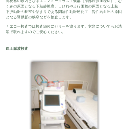
肺梗塞の原因となるエコノミークラス症候群（深部静脈血栓症）、む
くみの原因となる下肢静脈瘤、しびれや歩行困難の原因となる上肢・
下肢動脈の狭窄や詰まりである閉塞性動脈硬化症、腎性高血圧の原因
となる腎動脈の狭窄などを検査します。
＊エコー検査では検査部位にゼリーを塗ります。衣類についてもお洗
濯で取れますのでご安心ください。
血圧脈波検査