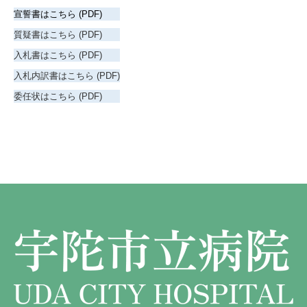
外科
宇陀けあネット
宣誓書はこちら (PDF)
お問い合わせ
産婦人科
移動診療車（うだモバイルクリニック
質疑書はこちら (PDF)
UMC）
入札書はこちら (PDF)
整形外科
入札内訳書はこちら (PDF)
地域連携課のご案内
耳鼻咽喉科
委任状はこちら (PDF)
皮膚科
泌尿器科
眼科
麻酔科