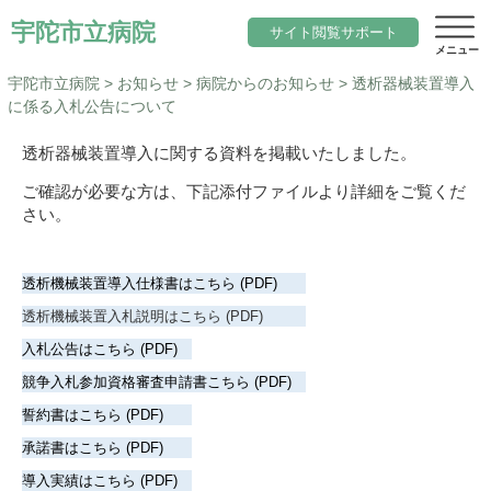
宇陀市立病院
サイト閲覧サポート
宇陀市立病院
>
お知らせ
>
病院からのお知らせ
>
透析器械装置導入
に係る入札公告について
サイト内検索
透析器械装置導入に関する資料を掲載いたしました。
ご確認が必要な方は、下記添付ファイルより詳細をご覧くだ
当院について
さい。
文字サイズ
院長のご挨拶
診療科目一覧
標準
小さく
大きく
色変更
透析機械装置導入仕様書はこちら (PDF)
基本理念と行動指針
内科
標準
黒
地域医療
透析機械装置入札説明はこちら (PDF)
当院の期待職員像
総合診療科（院内標ぼう）
入札公告はこちら (PDF)
「ウェルネスシティ宇陀市」構想
求人
競争入札参加資格審査申請書こちら (PDF)
当院の特徴
脳神経内科
地域包括ケアシステム
アクセス
誓約書はこちら (PDF)
施設概要
小児科
承諾書はこちら (PDF)
宇陀市立病院の役割
サイトマップ
導入実績はこちら (PDF)