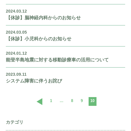
外科
宇陀けあネット
お問い合わせ
2024.03.12
産婦人科
移動診療車（うだモバイルクリニック
【休診】脳神経内科からのお知らせ
UMC）
整形外科
2024.03.05
地域連携課のご案内
耳鼻咽喉科
【休診】小児科からのお知らせ
皮膚科
2024.01.12
能登半島地震に対する移動診療車の活用について
泌尿器科
2023.09.11
眼科
システム障害に伴うお詫び
麻酔科
1
…
8
9
10
カテゴリ