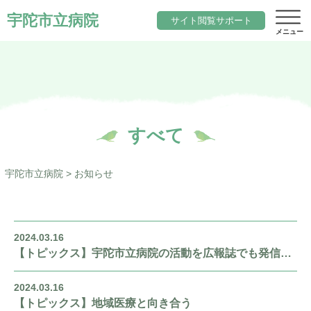
宇陀市立病院
サイト閲覧サポート
サイト内検索
当院について
すべて
文字サイズ
院長のご挨拶
診療科目一覧
標準
小さく
大きく
宇陀市立病院
>
お知らせ
色変更
基本理念と行動指針
内科
標準
黒
地域医療
当院の期待職員像
総合診療科（院内標ぼう）
「ウェルネスシティ宇陀市」構想
求人
2024.03.16
当院の特徴
脳神経内科
【トピックス】宇陀市立病院の活動を広報誌でも発信しています
地域包括ケアシステム
アクセス
施設概要
小児科
宇陀市立病院の役割
2024.03.16
サイトマップ
【トピックス】地域医療と向き合う