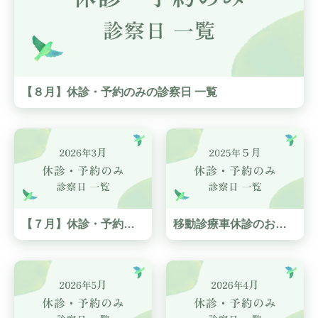
外科
宇陀けあネット
お問い合わせ
産婦人科
移動診療車（うだモバイルクリニック
UMC）
整形外科
地域連携課のご案内
【８月】休診・予約のみの診察日 一覧
耳鼻咽喉科
皮膚科
泌尿器科
眼科
麻酔科
【７月】休診・予約のみの診察日 一覧
移動診療車休診のお知らせ