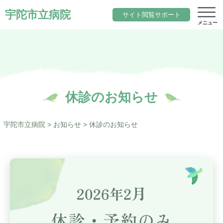
宇陀市立病院
サイト閲覧サポート
サイト内検索
当院について
休診のお知らせ
文字サイズ
院長のご挨拶
診療科目一覧
標準
小さく
大きく
宇陀市立病院
>
お知らせ
>
休診のお知らせ
色変更
基本理念と行動指針
内科
標準
黒
地域医療
当院の期待職員像
総合診療科（院内標ぼう）
「ウェルネスシティ宇陀市」構想
求人
当院の特徴
脳神経内科
地域包括ケアシステム
アクセス
施設概要
小児科
宇陀市立病院の役割
サイトマップ