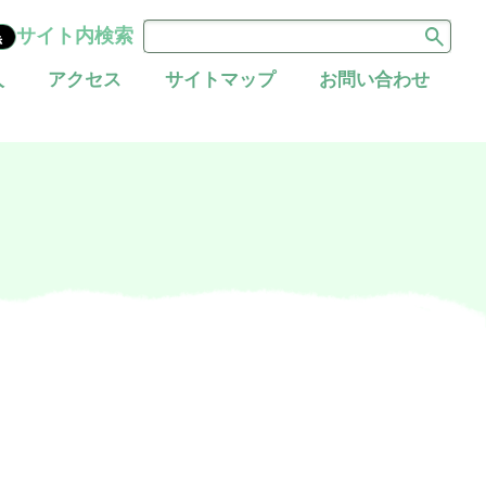
サイト内検索
黒
人
アクセス
サイトマップ
お問い合わせ
当院の期待職員像
脳神経内科
宇陀市立病院の役割
地域連携課のご案内
産婦人科
皮膚科
麻酔科