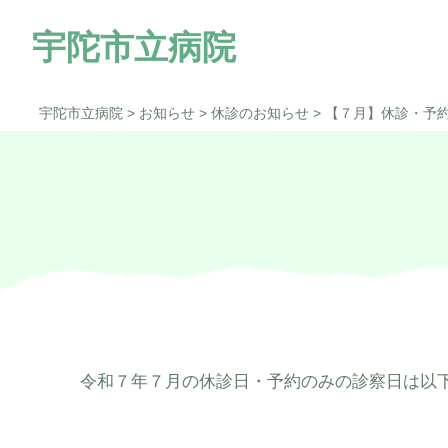
宇陀市立病院
宇陀市立病院
>
お知らせ
>
休診のお知らせ
>
【７月】休診・予約
院長のご挨拶
内科
「ウェルネスシティ宇陀市」構想
当院の特徴
小児科
宇陀けあネット
整形外科
泌尿器科
令和７年７月の休診日・予約のみの診察日は以