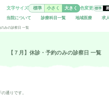
文字サイズ
標準
小さく
大きく
色変更
標準
当院について
診療科目一覧
地域医療
求
のみの診察日 一覧
基本理念と行動指針
総合診療科（院内標ぼう）
地域包括ケアシステム
施設概要
移動診療車（うだモバイルクリニック UMC）
外科
【７月】休診・予約のみの診察日 一覧
耳鼻咽喉科
眼科
下の通りです。