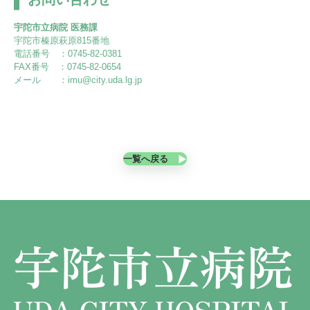
外科
宇陀けあネット
お問い合わせ
宇陀市立病院 医務課
産婦人科
移動診療車（うだモバイルクリニック
宇陀市榛原萩原815番地
UMC）
電話番号 ：0745-82-0381
整形外科
FAX番号 ：0745-82-0654
メール ：imu@city.uda.lg.jp
地域連携課のご案内
耳鼻咽喉科
皮膚科
泌尿器科
一覧へ戻る
眼科
麻酔科