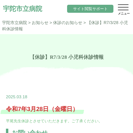
宇陀市立病院
サイト閲覧サポート
宇陀市立病院
>
お知らせ
>
休診のお知らせ
>
【休診】R7/3/28 小児
科休診情報
サイト内検索
当院について
【休診】R7/3/28 小児科休診情報
文字サイズ
院長のご挨拶
診療科目一覧
標準
小さく
大きく
色変更
基本理念と行動指針
内科
標準
黒
地域医療
当院の期待職員像
総合診療科（院内標ぼう）
「ウェルネスシティ宇陀市」構想
2025.03.18
求人
当院の特徴
脳神経内科
令和7年3月28日（金曜日）
地域包括ケアシステム
アクセス
施設概要
小児科
平尾先生休診とさせていただきます。ご了承ください。
宇陀市立病院の役割
サイトマップ
お問い合わせ